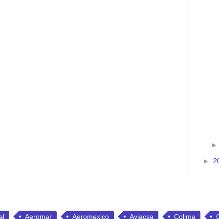
►
2
al
Aeromar
Aeromexico
Aviacsa
Colima