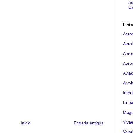
Ae
Cá
List
Aeroc
Aerol
Aero
Aero
Avia
A vol
Interj
Linea
Magn
Viva
Inicio
Entrada antigua
Volar