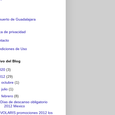
puerto de Guadalajara
ica de privacidad
tacto
diciones de Uso
ivo del Blog
020
(3)
012
(29)
►
octubre
(1)
►
julio
(1)
▼
febrero
(8)
Días de descanso obligatorio
2012 Mexico
VOLARIS promociones 2012 los