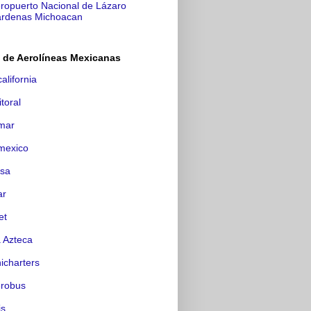
ropuerto Nacional de Lázaro
rdenas Michoacan
a de Aerolíneas Mexicanas
alifornia
itoral
mar
mexico
csa
ar
et
 Azteca
icharters
erobus
is