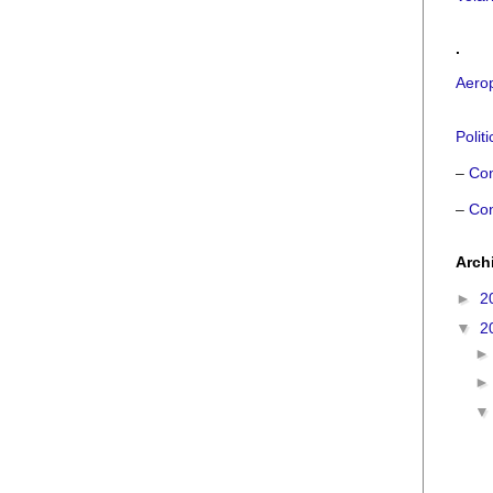
.
Aero
Polit
–
Con
–
Con
Arch
►
2
▼
2